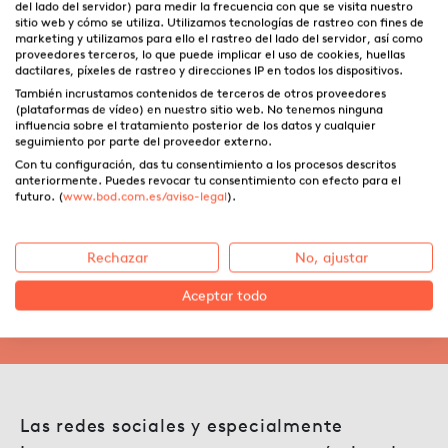
del lado del servidor) para medir la frecuencia con que se visita nuestro
sitio web y cómo se utiliza. Utilizamos tecnologías de rastreo con fines de
marketing y utilizamos para ello el rastreo del lado del servidor, así como
proveedores terceros, lo que puede implicar el uso de cookies, huellas
dactilares, píxeles de rastreo y direcciones IP en todos los dispositivos.
También incrustamos contenidos de terceros de otros proveedores
(plataformas de vídeo) en nuestro sitio web. No tenemos ninguna
influencia sobre el tratamiento posterior de los datos y cualquier
seguimiento por parte del proveedor externo.
Con tu configuración, das tu consentimiento a los procesos descritos
anteriormente. Puedes revocar tu consentimiento con efecto para el
Cómo usar Instagram para
futuro. (
www.bod.com.es/aviso-legal
).
escritores
Rechazar
No, ajustar
Aceptar todo
19.05.2022 ·
Laura Fernández Argota
Las redes sociales y especialmente