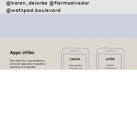
@
karen_delorbe
@
flormsalvador
@
wattpad.boulevard