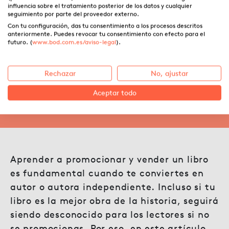
influencia sobre el tratamiento posterior de los datos y cualquier
seguimiento por parte del proveedor externo.
Con tu configuración, das tu consentimiento a los procesos descritos
anteriormente. Puedes revocar tu consentimiento con efecto para el
Cómo vender un libro creando
futuro. (
www.bod.com.es/aviso-legal
).
un plan de marketing
Rechazar
No, ajustar
Aceptar todo
25.11.2021 ·
Ángela Uparela
Aprender a promocionar y vender un libro
es fundamental cuando te conviertes en
autor o autora independiente. Incluso si tu
libro es la mejor obra de la historia, seguirá
siendo desconocido para los lectores si no
se promocionas. Por eso, en este artículo