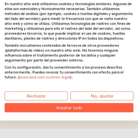
En nuestro sitio web utilizamos cookies y tecnologías similares. Algunas de
ellas son esenciales y técnicamente necesarias. También utilizamos
métodos de análisis (por ejemplo, cookies o huellas digitales y seguimiento
del lado del servidor) para medir la frecuencia con que se visita nuestro
sitio web y cómo se utiliza. Utilizamos tecnologías de rastreo con fines de
marketing y utilizamos para ello el rastreo del lado del servidor, así como
proveedores terceros, lo que puede implicar el uso de cookies, huellas
dactilares, píxeles de rastreo y direcciones IP en todos los dispositivos.
También incrustamos contenidos de terceros de otros proveedores
(plataformas de vídeo) en nuestro sitio web. No tenemos ninguna
influencia sobre el tratamiento posterior de los datos y cualquier
seguimiento por parte del proveedor externo.
Con tu configuración, das tu consentimiento a los procesos descritos
anteriormente. Puedes revocar tu consentimiento con efecto para el
Las palabras claves para
futuro. (
www.bod.com.es/aviso-legal
).
vender un libro online
Rechazar
No, ajustar
Aceptar todo
14.10.2020 ·
Laura Fernández