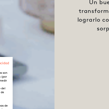
Un bue
transform
lograrlo c
sor
acidad
as son
s (por
 medir
o del
o de
mas de