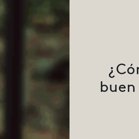
¿Có
buen 