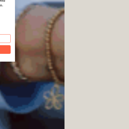
ento
o.