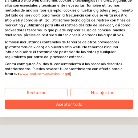
En nuestro sitio web utilizamos cookies y tecnologías similares. Algunas de
ellas son esenciales y técnicamente necesarias. También utilizamos
métodos de análisis (por ejemplo, cookies o huellas digitales y seguimiento
del lado del servidor) para medir la frecuencia con que se visita nuestro
sitio web y cómo se utiliza. Utilizamos tecnologías de rastreo con fines de
marketing y utilizamos para ello el rastreo del lado del servidor, así como
proveedores terceros, lo que puede implicar el uso de cookies, huellas
dactilares, píxeles de rastreo y direcciones IP en todos los dispositivos.
También incrustamos contenidos de terceros de otros proveedores
(plataformas de vídeo) en nuestro sitio web. No tenemos ninguna
influencia sobre el tratamiento posterior de los datos y cualquier
seguimiento por parte del proveedor externo.
Con tu configuración, das tu consentimiento a los procesos descritos
anteriormente. Puedes revocar tu consentimiento con efecto para el
5 consejos para comenzar a
futuro. (
www.bod.com.es/aviso-legal
).
escribir un libro
Rechazar
No, ajustar
Aceptar todo
19.03.2025 ·
Astrid Montalvo