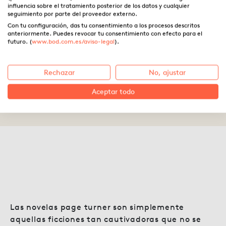
influencia sobre el tratamiento posterior de los datos y cualquier
seguimiento por parte del proveedor externo.
Con tu configuración, das tu consentimiento a los procesos descritos
anteriormente. Puedes revocar tu consentimiento con efecto para el
Cómo escribir un page turner:
futuro. (
www.bod.com.es/aviso-legal
).
dominar el arte del suspense
Rechazar
No, ajustar
Aceptar todo
29.10.2025 ·
Beatriz Marín Pinar
Las novelas page turner son simplemente
aquellas ficciones tan cautivadoras que no se