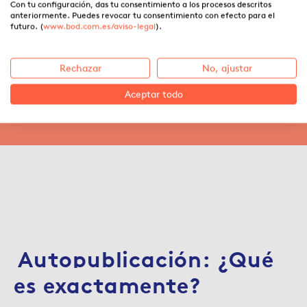
Con tu configuración, das tu consentimiento a los procesos descritos
anteriormente. Puedes revocar tu consentimiento con efecto para el
¿Cómo autopublicar tu libro?:
futuro. (
www.bod.com.es/aviso-legal
).
Guía completa para escribir y
publicar tu propio libro
Rechazar
No, ajustar
Aceptar todo
06.11.2025 ·
Beatriz Marín Pinar
Autopublicación: ¿Qué
es exactamente?