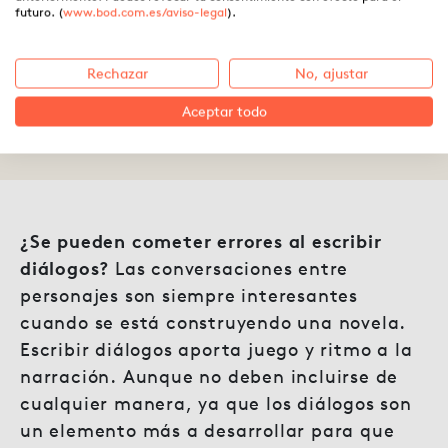
7 errores que evitar al escribir
futuro. (
www.bod.com.es/aviso-legal
).
diálogos
Rechazar
No, ajustar
Aceptar todo
02.11.2021 ·
Laura Fernández
¿Se pueden cometer errores al escribir
diálogos?
Las conversaciones entre
personajes son siempre interesantes
cuando se está construyendo una novela.
Escribir diálogos aporta juego y ritmo a la
narración. Aunque no deben incluirse de
cualquier manera, ya que los diálogos son
un elemento más a desarrollar para que