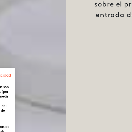
sobre el pr
entrada d
acidad
as son
s (por
 medir
o del
o de
mas de
ento