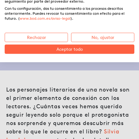
seguimiento por parte del proveedor externo.
Con tu configuración, das tu consentimiento a los procesos descritos
anteriormente. Puedes revocar tu consentimiento con efecto para el
Tipos de personajes literarios
futuro. (
www.bod.com.es/aviso-legal
).
para tu novela
Rechazar
No, ajustar
Aceptar todo
23.07.2021 ·
Ángela Uparela
Los personajes literarios de una novela son
el primer elemento de conexión con los
lectores. ¿Cuántas veces hemos querido
seguir leyendo solo porque el protagonista
nos sorprende y queremos descubrir más
sobre lo que le ocurre en el libro?
Silvia