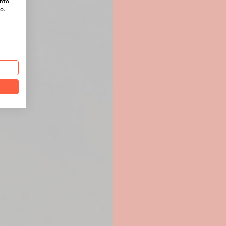
ento
o.