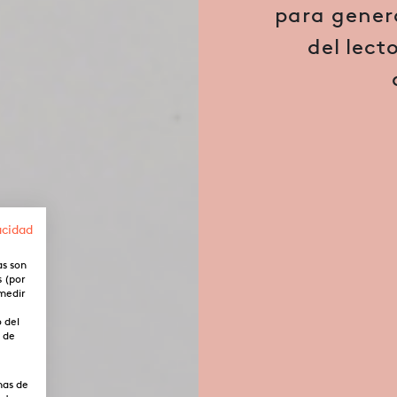
para genera
del lect
acidad
as son
s (por
 medir
o del
o de
mas de