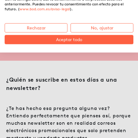
anteriormente. Puedes revocar tu consentimiento con efecto para el
Nuestra newsletter y las
futuro. (
www.bod.com.es/aviso-legal
).
ventajas de suscribirse
Rechazar
No, ajustar
Aceptar todo
22.05.2021 ·
Ángela Uparela
¿Quién se suscribe en estos días a una
newsletter?
¿Te has hecho esa pregunta alguna vez?
Entiendo perfectamente que pienses así, porque
muchas newsletter son en realidad correos
electrónicos promocionales que solo pretenden
mostrarte y venderte productos.