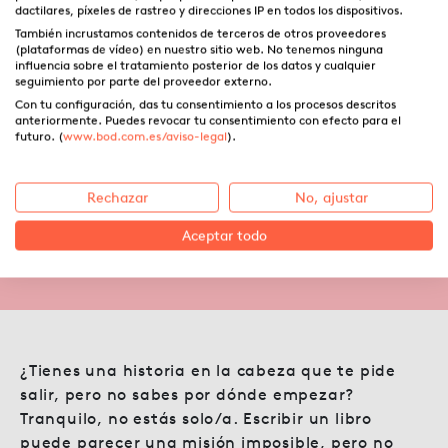
dactilares, píxeles de rastreo y direcciones IP en todos los dispositivos.
También incrustamos contenidos de terceros de otros proveedores
(plataformas de vídeo) en nuestro sitio web. No tenemos ninguna
influencia sobre el tratamiento posterior de los datos y cualquier
seguimiento por parte del proveedor externo.
Con tu configuración, das tu consentimiento a los procesos descritos
anteriormente. Puedes revocar tu consentimiento con efecto para el
¿Cómo autoeditar un libro
futuro. (
www.bod.com.es/aviso-legal
).
paso a paso? (y no morir en el
intento)
Rechazar
No, ajustar
Aceptar todo
10.06.2025 ·
Astrid Montalvo
¿Tienes una historia en la cabeza que te pide
salir, pero no sabes por dónde empezar?
Tranquilo, no estás solo/a. Escribir un libro
puede parecer una misión imposible, pero no