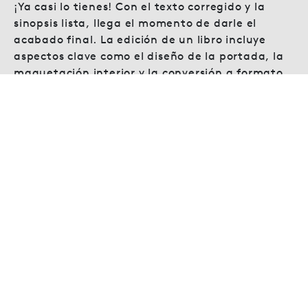
¡Ya casi lo tienes! Con el texto corregido y la
sinopsis lista, llega el momento de darle el
acabado final. La edición de un libro incluye
aspectos clave como el diseño de la portada, la
maquetación interior y la conversión a formato
digital o impreso.
Sí, puede parecer un lío… pero no tienes que
hacerlo solo/a. En BoD te acompañamos con
herramientas gratuitas de autoedición pero
también con servicios editoriales pensados para
autores como tú, en caso los necesites. Así, tú
solo te preocupas de lo más importante: contar
tu historia.